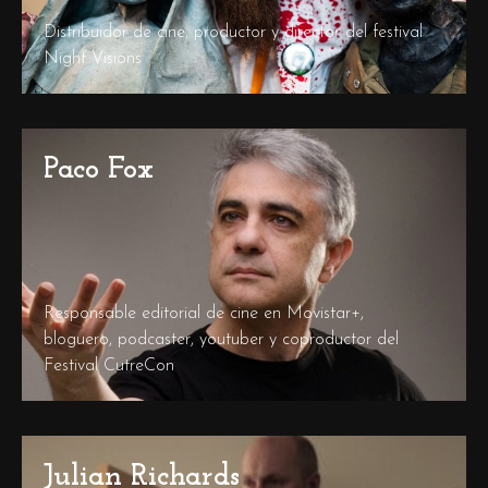
Distribuidor de cine, productor y director del festival
Night Visions
Paco Fox
Responsable editorial de cine en Movistar+,
bloguero, podcaster, youtuber y coproductor del
Festival CutreCon
Julian Richards