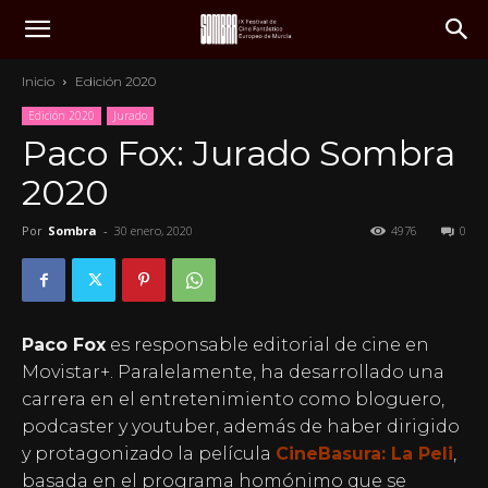
Inicio
Edición 2020
Edición 2020
Jurado
Paco Fox: Jurado Sombra
2020
Por
Sombra
-
30 enero, 2020
4976
0
Paco Fox
es responsable editorial de cine en
Movistar+. Paralelamente, ha desarrollado una
carrera en el entretenimiento como bloguero,
podcaster y youtuber, además de haber dirigido
y protagonizado la película
CineBasura: La Peli
,
basada en el programa homónimo que se