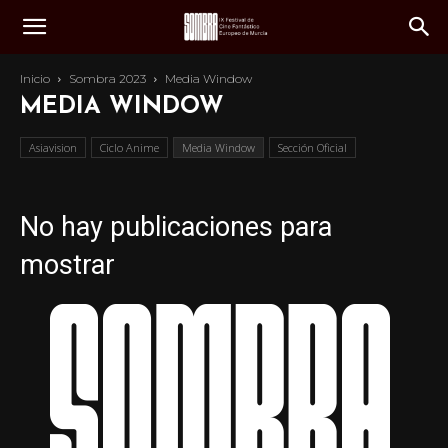
Inicio
Sombra 2023
Media Window
MEDIA WINDOW
Asiavision
Ciclo Anime
Media Window
Sección Oficial
No hay publicaciones para
mostrar