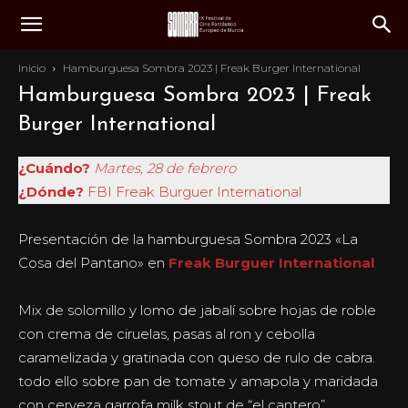
Inicio
Hamburguesa Sombra 2023 | Freak Burger International
Hamburguesa Sombra 2023 | Freak
Burger International
¿Cuándo?
Martes, 28 de febrero
¿Dónde?
FBI Freak Burguer International
Presentación de la hamburguesa Sombra 2023 «La
Cosa del Pantano» en
Freak Burguer International
.
Mix de solomillo y lomo de jabalí sobre hojas de roble
con crema de ciruelas, pasas al ron y cebolla
caramelizada y gratinada con queso de rulo de cabra.
todo ello sobre pan de tomate y amapola y maridada
con cerveza garrofa milk stout de “el cantero”