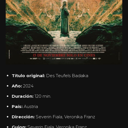
Título original:
Des Teufels Badaka
Año:
2024
Duración:
120 min.
País:
Austria
Dirección:
Severin Fiala, Veronika Franz
Guion:
Severin Fiala, Veronika Franz