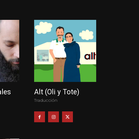
ales
Alt (Oli y Tote)
Traducción