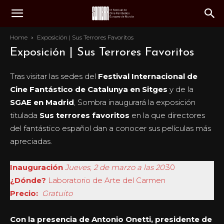
Home
Exposición | Sus Terrores Favoritos
Exposición | Sus Terrores Favoritos
Tras visitar las sedes del
Festival Internacional de
Cine Fantástico de Catalunya en Sitges
y de la
SGAE en Madrid
, Sombra inaugurará la exposición
titulada
Sus terrores favoritos
en la que directores
del fantástico español dan a conocer sus películas más
apreciadas.
Inauguración
Jueves, 2 de marzo a las 20:
30
¿Dónde?
Laboratorio de Arte del Carmen
Precio:
Gratuito
Con la presencia de Antonio Onetti, presidente de