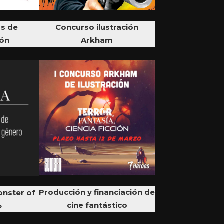
s de
Concurso ilustración
ón
Arkham
Producción y financiación de
onster of
cine fantástico
»