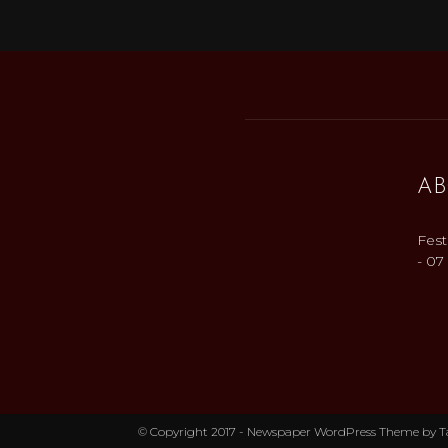
AB
Fest
- 07
© Copyright 2017 - Newspaper WordPress Theme by T